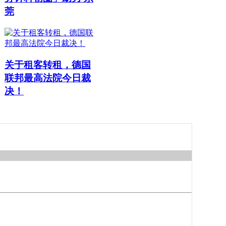
莞
关于租客转租，德国
联邦最高法院今日裁
决！