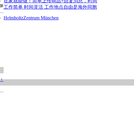
在家就能做！简单上传商品+回复消息，时间
 單
工作简单 时间灵活 工作地点自由是海外同胞
HelmholtzZentrum München
！！