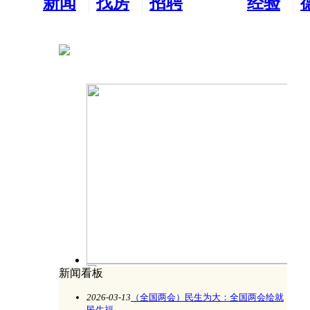
新闻
找房
招聘
经验
看板
租房
求职
分享
新闻看板
开元周游集团董事长周鸿图受邀观礼纪念
2026-03-13
（全国两会）民生为大：全国两会绘就
民生福