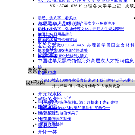
VX：A7461 036 19 办 理 各 大 学 毕 业 証 + 成 绩 單
VX：A7461 036 19 办 理 各 大 学 毕 业 証 + 成 绩
易经、测八字，看风水
2023年7月1号及9号，房产买卖专业免费讲座
慕尼黑华人足球联队
易经、测八字，弘扬传统文化，开启人生规划梦想
FREISING
德国知名日用品超市
图书杂志
德国知名超市你知道吗
影视资源
国 外 文 凭 微Q 50.691.44.51 办 理 留 学 回 国 全 套 材 料
反恐战队
德国寄中国UPS快递特快清关
你我同行
德国寄中国UPS快递特快清关
中国驻慕尼黑总领馆海外高层次人才招聘信息
kiel
美食天地
Ingolstadt
全德16城市1000多家美食店来袭！我们的好日子来啦
娱乐休闲
开元寻味 但，何处寻佳肴？ 大家莫要急！
开元深水区
test_ky_topic_649
围城内外
【免费】胡椒薄荷利口酒！赶快来！先到先得
妈妈宝宝
可口可乐MezzoMix庆50年活动 买两免一
谁有秘密
在德国自己做煎饼果子
日本乌冬面的制作
汽车天地
莴苣海带丝拌
星语花愿
开怀一笑