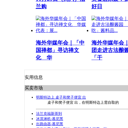
兰购
好日
中国电视-《中国不会忘记》
1
2
3
4
5
海外华媒年会｜「中
海外华媒年会
国禅都」寻访禅文
团走进古法
化 华
「干
实用信息
买卖市场
明斯特边上 桌子和凳子便宜 出
桌子和凳子便宜 出，在明斯特边上需自取的
法兰克福新茶到
冰淇淋机-慕尼黑
出路由器-慕尼黑