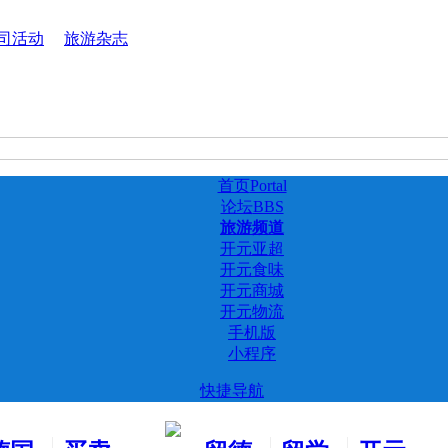
司活动
旅游杂志
首页
Portal
论坛
BBS
旅游频道
开元亚超
开元食味
开元商城
开元物流
手机版
小程序
快捷导航