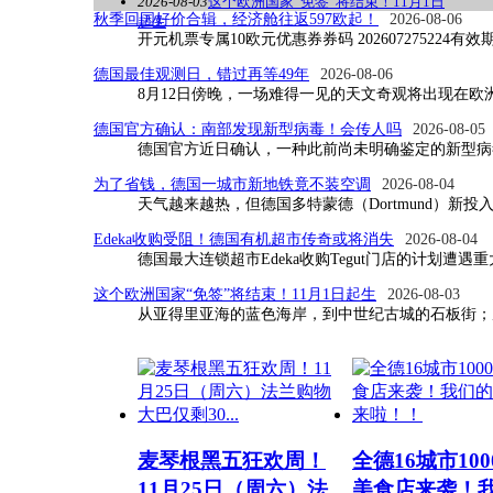
2026-08-03
这个欧洲国家“免签”将结束！11月1日
秋季回国好价合辑，经济舱往返597欧起！
中共重庆市涪陵区委书记黎勇一行到访开
2026-08-06
起生
开元机票专属10欧元优惠券券码 202607275224有效期：
德国最佳观测日，错过再等49年
2026-08-06
8月12日傍晚，一场难得一见的天文奇观将出现在欧
德国官方确认：南部发现新型病毒！会传人吗
2026-08-05
德国官方近日确认，一种此前尚未明确鉴定的新型病
为了省钱，德国一城市新地铁竟不装空调
2026-08-04
天气越来越热，但德国多特蒙德（Dortmund）新
Edeka收购受阻！德国有机超市传奇或将消失
2026-08-04
德国最大连锁超市Edeka收购Tegut门店的计划遭遇重
这个欧洲国家“免签”将结束！11月1日起生
2026-08-03
风暴“齐罗斯”(Ziros) 肆虐德国！两人
从亚得里亚海的蓝色海岸，到中世纪古城的石板街；
麦琴根黑五狂欢周！
全德16城市10
11月25日（周六）法
美食店来袭！