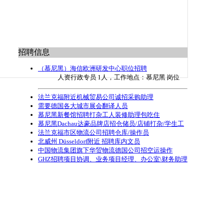
招聘信息
（慕尼黑）海信欧洲研发中心职位招聘
人资行政专员 1人，工作地点：慕尼黑 岗位
法兰克福附近机械贸易公司诚招采购助理
需要德国各大城市展会翻译人员
慕尼黑新餐馆招聘打杂工人装修助理包吃住
慕尼黑Dachau达豪品牌店招仓储员/店铺打杂/学生工
法兰克福市区物流公司招聘仓库/操作员
北威州 Düsseldorf附近 招聘库内文员
中国物流集团旗下华贸物流德国公司招空运操作
GHZ招聘项目协调、业务项目经理、办公室\财务助理