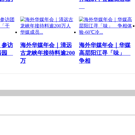
｜参访
海外华媒年会｜清远
海外华媒年会｜华媒
酿酱园
古龙峡年接待料逾200
高层阳江寻「味」
万
争相