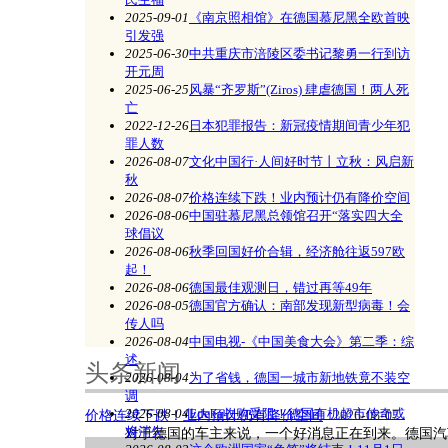
2025-09-01
《南京照相馆》在德国慕尼黑全欧首映
引发强
2025-06-30
中共重庆市涪陵区委书记黎勇一行到访
开元周
2025-06-25
风暴“齐罗斯”(Ziros) 肆虐德国！两人死
亡
2022-12-26
日本犯罪报告：新冠疫情期间青少年犯
罪人数
2026-08-07
文化中国行·人间好时节丨立秋：风启新
秋
2026-08-07
价格连续下跌！业内预计仍有降价空间
《南京照相馆》在德国慕尼黑全欧首映引
2026-08-06
中国驻慕尼黑总领馆召开“落实四大全
球倡议
2026-08-06
秋季回国好价合辑，经济舱往返597欧
起！
2026-08-06
德国最佳观测日，错过再等49年
2026-08-05
德国官方确认：南部发现新型病毒！会
传人吗
2026-08-04
中国电视-《中国美食大会》第二季：综
述
头条新闻
2026-08-04
为了省钱，德国一城市新地铁竟不装空
调
2026-08-04
Edeka收购受阻！德国有机超市传奇或
价格连续下跌！业内预计仍有降价空间
2026-08-07
将消失
对于德国的车主来说，一个好消息正在到来。德国汽