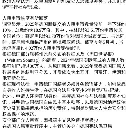
政治人物认为，双重国籍可能引发公民忠诚度冲突，并加剧所
谓“平行社会”现象。
入籍申请热度有所回落
调查显示，2025年德国新提交的入籍申请数量较前一年下降约
10%，总数约为18.9万份。其中，柏林以约3.61万份申请位居
全国首位；慕尼黑以约1.78万份位列德国大城市第二。与此同
时，慕尼黑也面临严重的审批积压问题。截至今年5月初，当
地仍有超过4.02万份入籍申请等待处理。
根据德国部分联邦州此前公布的数据以及《周日世界报》
（Welt am Sonntag）的调查，2024年德国实际完成的入籍人数
很可能已超过30万人。从原国籍来看，2025年获得德国国籍人
数最多的是叙利亚公民，其后依次为土耳其、阿富汗、伊朗和
俄罗斯公民。
根据现行法律，申请德国国籍者必须具备德语能力，能够依靠
自身收入维持生活，在德国合法居住至少5年且无犯罪记录。
此外，申请人还需证明身份、掌握德国社会与法律制度基本知
识，并明确认同德国自由民主基本秩序，以及德国对纳粹统治
历史及其后果所承担的历史责任，特别是对犹太人生命安全和
权益保护的承诺。
安全部门介入审查，因极端主义风险遭拒者极少
在德国入籍审批程序中，主管机关会向德国宪法保卫局