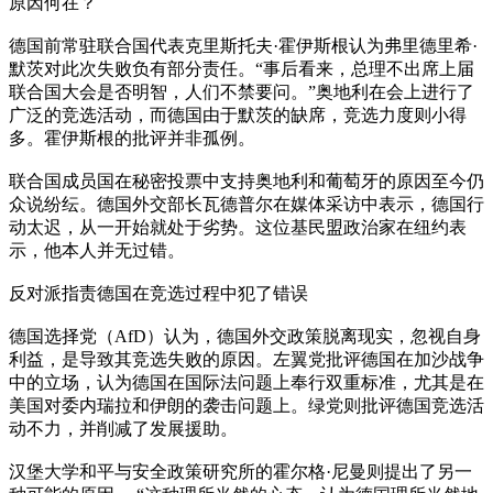
原因何在？
德国前常驻联合国代表克里斯托夫·霍伊斯根认为弗里德里希·
默茨对此次失败负有部分责任。“事后看来，总理不出席上届
联合国大会是否明智，人们不禁要问。”奥地利在会上进行了
广泛的竞选活动，而德国由于默茨的缺席，竞选力度则小得
多。霍伊斯根的批评并非孤例。
联合国成员国在秘密投票中支持奥地利和葡萄牙的原因至今仍
众说纷纭。德国外交部长瓦德普尔在媒体采访中表示，德国行
动太迟，从一开始就处于劣势。这位基民盟政治家在纽约表
示，他本人并无过错。
反对派指责德国在竞选过程中犯了错误
德国选择党（AfD）认为，德国外交政策脱离现实，忽视自身
利益，是导致其竞选失败的原因。左翼党批评德国在加沙战争
中的立场，认为德国在国际法问题上奉行双重标准，尤其是在
美国对委内瑞拉和伊朗的袭击问题上。绿党则批评德国竞选活
动不力，并削减了发展援助。
汉堡大学和平与安全政策研究所的霍尔格·尼曼则提出了另一