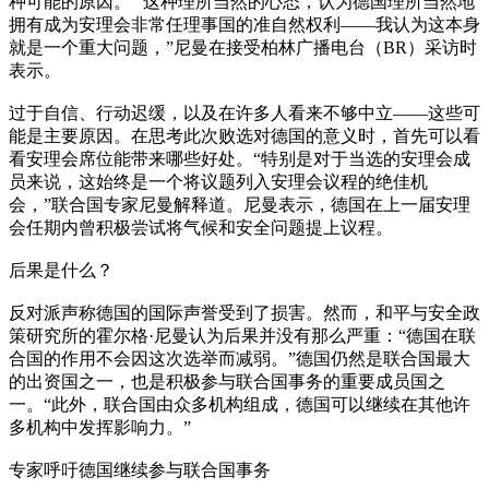
种可能的原因。 “这种理所当然的心态，认为德国理所当然地
拥有成为安理会非常任理事国的准自然权利——我认为这本身
就是一个重大问题，”尼曼在接受柏林广播电台（BR）采访时
表示。
过于自信、行动迟缓，以及在许多人看来不够中立——这些可
能是主要原因。在思考此次败选对德国的意义时，首先可以看
看安理会席位能带来哪些好处。“特别是对于当选的安理会成
员来说，这始终是一个将议题列入安理会议程的绝佳机
会，”联合国专家尼曼解释道。尼曼表示，德国在上一届安理
会任期内曾积极尝试将气候和安全问题提上议程。
后果是什么？
反对派声称德国的国际声誉受到了损害。然而，和平与安全政
策研究所的霍尔格·尼曼认为后果并没有那么严重：“德国在联
合国的作用不会因这次选举而减弱。”德国仍然是联合国最大
的出资国之一，也是积极参与联合国事务的重要成员国之
一。“此外，联合国由众多机构组成，德国可以继续在其他许
多机构中发挥影响力。”
专家呼吁德国继续参与联合国事务