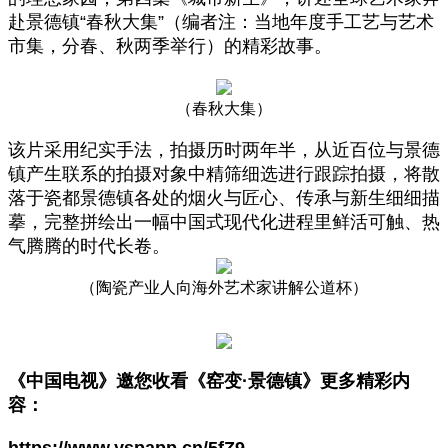
赴景德镇“春秋大集”（编者注：当地年度手工艺与艺术
市集，分春、秋两季举行）的精彩故事。
（春秋大集）
该片采用纪实手法，拍摄历时两年半，从近百位与景德
镇产生联系的拍摄对象中精筛细选进行跟踪拍摄，将散
落于瓷都景德镇各处的烟火与匠心、传承与新生细细描
摹，完整拼绘出一幅中国式现代化进程里鲜活可触、热
气腾腾的时代长卷。
（陶瓷产业人向海外艺术家讲解公道杯）
《中国电视》邀您收看
《窑变·景德镇》
更多精彩内
容：
https://www.yspapp.cn/5fZ9