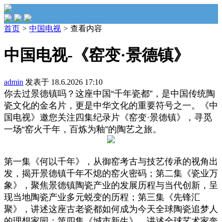
首页
>
中国电视
>
查看内容
中国电视-《窑变·景德镇》
admin
发表于 18.6.2026 17:10
你去过景德镇吗？这座中国“千年瓷都”，是中国传统陶
瓷文化的金名片，更是中华文化的重要符号之一。《中
国电视》邀您关注四集纪录片《窑变·景德镇》，寻觅
一场“窑火千年，百炼为釉”的陶艺之旅。
第一集《何以千年》，从御窑考古与技艺传承的视角出
发，揭开景德镇千年不熄的窑火密码；第二集《瓷业万
象》，聚焦景德镇陶瓷产业的发展历程与当代创新，呈
现当地陶瓷产业多元蜕变的历程；第三集《先锋汇
聚》，讲述这座古老瓷都如何成为今天全球陶瓷追梦人
的理想家园；第四集《城市新生》，讲述全球艺术家奔