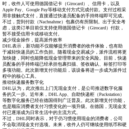
时，收件人可使用德国借记卡（Girocard）、信用卡，以及
Apple Pay、Google Pay等移动支付方式完成付款。支付过程采
用非接触式支付，直接通过快递员配备的手持终端即可完成。
不过，货到付款（Nachnahme）包裹仍有所限制。出于安全考
虑，这类订单目前仅支持使用德国借记卡（Girocard）付款，
暂不接受信用卡或移动支付。
减少现金操作，提高派件效率
DHL表示，新功能不仅能够提升消费者的收件体验，也有助
于减轻快递员的工作负担。随着现金交易减少，派件流程将更
加快捷，同时也能降低现金管理带来的安全风险。目前，快递
员配备的手持终端已经承担包裹扫描、签收确认、标签打印等
多项功能。此次新增支付功能后，该设备将进一步成为派件过
程中的核心工具。
推动快递服务数字化
DHL认为，此次推出上门无现金支付，是公司推进数字化服
务的又一步。近年来，DHL App、自助快递柜（Packstation）
等数字化服务已经在德国得到广泛普及。此次新增支付功能，
也是顺应消费者支付习惯变化的一项升级。在德国，无现金支
付已逐渐成为日常生活中的主流方式。
不过，DHL同时表示，对于仍习惯使用现金的消费者，公司
不会取消现金支付选项。未来，收件人仍可继续使用纸币和硬