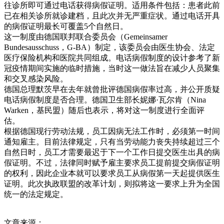
往诊所即可通过电话获得病假证明。适用条件包括：患者此前
已在相关诊所就诊建档，且此次并无严重症状。通过电话开具
的病假证明最长可覆盖5个自然日。
这一制度由德国联邦联合委员会（Gemeinsamer
Bundesausschuss，G-BA）制定，该委员会由医生协会、法定
医疗保险机构和医院共同组成。电话病假制度的设计参考了新
冠疫情期间实施的临时措施，当时这一做法旨在减少人员聚集
和交叉感染风险。
德国总理默茨早在去年就曾批评德国病假率过高，并公开质疑
电话病假制度是否合理。德国卫生部长妮娜·瓦尔肯（Nina
Warken，基民盟）随后也表示，将对这一制度进行全面评
估。
根据德国现行劳动法规，员工因病无法工作时，必须第一时间
通知雇主。目前法律规定，只有当劳动能力丧失持续超过三个
自然日时，员工才需要最迟于下一个工作日提交医生出具的病
假证明。不过，法律同时赋予雇主要求员工提前提交病假证明
的权利，因此企业本就可以要求员工从病假第一天起提供医生
证明。此次执政联盟的改革计划，则拟将这一要求上升为全国
统一的法定规定。
文章来源：