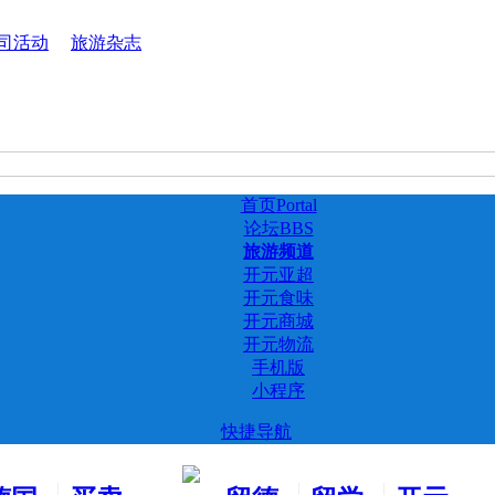
司活动
旅游杂志
首页
Portal
论坛
BBS
旅游频道
开元亚超
开元食味
开元商城
开元物流
手机版
小程序
快捷导航