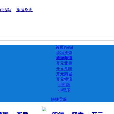
司活动
旅游杂志
首页
Portal
论坛
BBS
旅游频道
开元亚超
开元食味
开元商城
开元物流
手机版
小程序
快捷导航