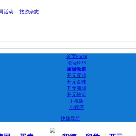
司活动
旅游杂志
首页
Portal
论坛
BBS
旅游频道
开元亚超
开元食味
开元商城
开元物流
手机版
小程序
快捷导航