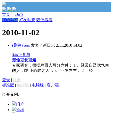
首页
>
动态
我的动态
好友动态
随便看看
2010-11-02
(删除)
ress
发表了新日志
2.11.2010 14:02
5
马上参与
寿命可长可短
专家研究，根据寿限人可分六种： 1 、经常自己找气生
的人，即 小心眼之人 ，活 50 岁左右； 2 、经
登录
|
注册
标准版
|
触屏版
|
电脑版
|
客户端
© 开元网.
门户
论坛