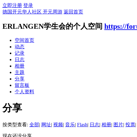
立即注册
登录
德国开元华人社区 开元周游
返回首页
ERLANGEN学生会的个人空间
https://f
空间首页
动态
记录
日志
相册
主题
分享
留言板
个人资料
分享
按类型查看:
全部
|
网址
|
视频
|
音乐
|
Flash
|
日志
|
相册
|
图片
|
投票
|
现在还没分享