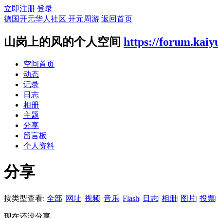
立即注册
登录
德国开元华人社区 开元周游
返回首页
山岗上的风的个人空间
https://forum.kai
空间首页
动态
记录
日志
相册
主题
分享
留言板
个人资料
分享
按类型查看:
全部
|
网址
|
视频
|
音乐
|
Flash
|
日志
|
相册
|
图片
|
投票
|
现在还没分享