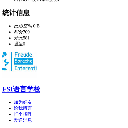
统计信息
已用空间
0 B
积分
709
开元
581
通宝
0
FSI语言学校
加为好友
给我留言
打个招呼
发送消息