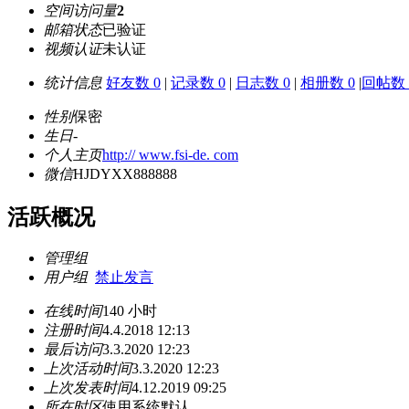
空间访问量
2
邮箱状态
已验证
视频认证
未认证
统计信息
好友数 0
|
记录数 0
|
日志数 0
|
相册数 0
|
回帖数 
性别
保密
生日
-
个人主页
http:// www.fsi-de. com
微信
HJDYXX888888
活跃概况
管理组
用户组
禁止发言
在线时间
140 小时
注册时间
4.4.2018 12:13
最后访问
3.3.2020 12:23
上次活动时间
3.3.2020 12:23
上次发表时间
4.12.2019 09:25
所在时区
使用系统默认