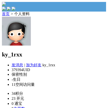
首页
>
个人资料
ky_1rxx
发消息
|
加为好友
ky_1rxx
379394
UID
保密
性别
-
生日
11
空间访问量
34
积分
23
开元
0
通宝