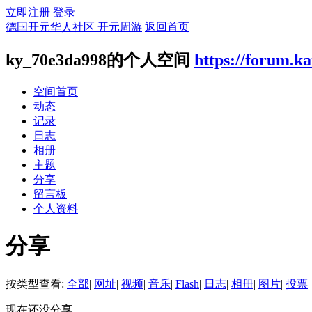
立即注册
登录
德国开元华人社区 开元周游
返回首页
ky_70e3da998的个人空间
https://forum.k
空间首页
动态
记录
日志
相册
主题
分享
留言板
个人资料
分享
按类型查看:
全部
|
网址
|
视频
|
音乐
|
Flash
|
日志
|
相册
|
图片
|
投票
|
现在还没分享