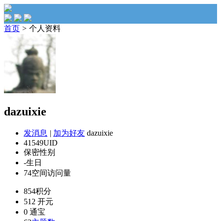
首页
>
个人资料
dazuixie
发消息
|
加为好友
dazuixie
41549
UID
保密
性别
-
生日
74
空间访问量
854
积分
512
开元
0
通宝