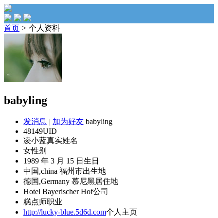
首页
>
个人资料
babyling
发消息
|
加为好友
babyling
48149
UID
凌小蓝
真实姓名
女
性别
1989 年 3 月 15 日
生日
中国,china 福州市
出生地
德国,Germany 慕尼黑
居住地
Hotel Bayerischer Hof
公司
糕点师
职业
http://lucky-blue.5d6d.com
个人主页