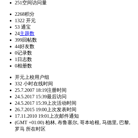
251
空间访问量
2268
积分
1322
开元
53
通宝
24
主题数
399
回帖数
44
好友数
0
记录数
1
日志数
0
相册数
开元上校
用户组
332 小时
在线时间
25.7.2007 18:19
注册时间
24.5.2017 15:39
最后访问
24.5.2017 15:39
上次活动时间
26.7.2015 19:00
上次发表时间
17.11.2010 19:01
上次邮件通知
(GMT +01:00) 柏林, 布鲁塞尔, 哥本哈根, 马德里, 巴黎,
罗马
所在时区