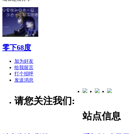
零下68度
加为好友
给我留言
打个招呼
发送消息
请您关注我们:
站点信息