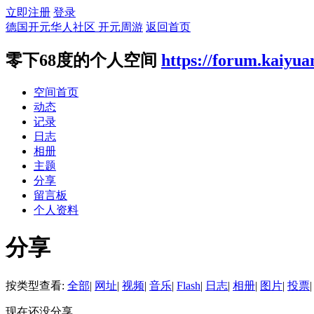
立即注册
登录
德国开元华人社区 开元周游
返回首页
零下68度的个人空间
https://forum.kaiyua
空间首页
动态
记录
日志
相册
主题
分享
留言板
个人资料
分享
按类型查看:
全部
|
网址
|
视频
|
音乐
|
Flash
|
日志
|
相册
|
图片
|
投票
|
现在还没分享