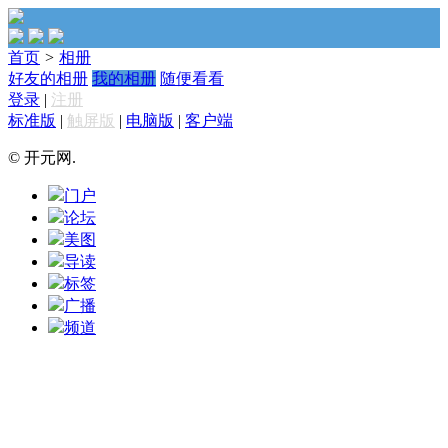
首页
>
相册
好友的相册
我的相册
随便看看
登录
|
注册
标准版
|
触屏版
|
电脑版
|
客户端
© 开元网.
门户
论坛
美图
导读
标签
广播
频道