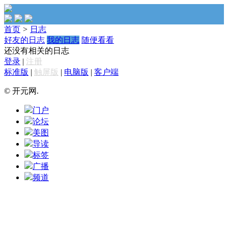
首页
>
日志
好友的日志
我的日志
随便看看
还没有相关的日志
登录
|
注册
标准版
|
触屏版
|
电脑版
|
客户端
© 开元网.
门户
论坛
美图
导读
标签
广播
频道