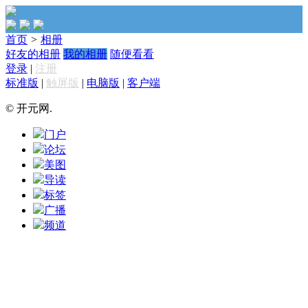
首页
>
相册
好友的相册
我的相册
随便看看
登录
|
注册
标准版
|
触屏版
|
电脑版
|
客户端
© 开元网.
门户
论坛
美图
导读
标签
广播
频道