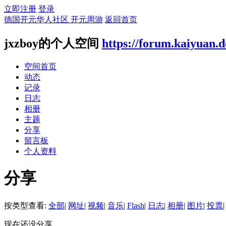
立即注册
登录
德国开元华人社区 开元周游
返回首页
jxzboy的个人空间
https://forum.kaiyuan.
空间首页
动态
记录
日志
相册
主题
分享
留言板
个人资料
分享
按类型查看:
全部
|
网址
|
视频
|
音乐
|
Flash
|
日志
|
相册
|
图片
|
投票
|
现在还没分享