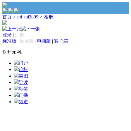
首页
>
mi_mi2o09
>
相册
登录
|
注册
标准版
|
触屏版
|
电脑版
|
客户端
© 开元网.
门户
论坛
美图
导读
标签
广播
频道