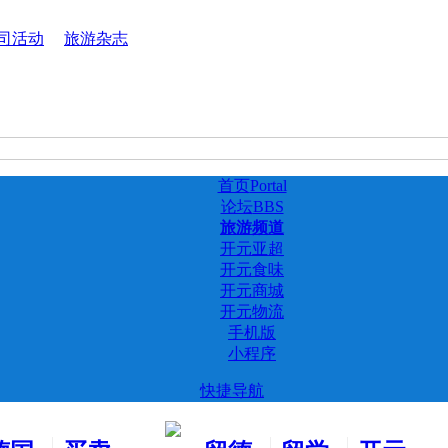
司活动
旅游杂志
首页
Portal
论坛
BBS
旅游频道
开元亚超
开元食味
开元商城
开元物流
手机版
小程序
快捷导航