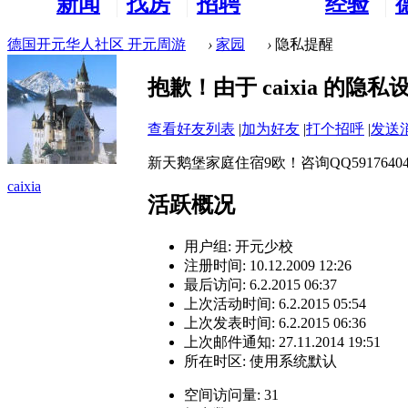
新闻
找房
招聘
经验
看板
租房
求职
分享
德国开元华人社区 开元周游
›
家园
›
隐私提醒
抱歉！由于 caixia 的
查看好友列表
|
加为好友
|
打个招呼
|
发送
新天鹅堡家庭住宿9欧！咨询QQ59176404
caixia
活跃概况
用户组:
开元少校
注册时间: 10.12.2009 12:26
最后访问: 6.2.2015 06:37
上次活动时间: 6.2.2015 05:54
上次发表时间: 6.2.2015 06:36
上次邮件通知: 27.11.2014 19:51
所在时区: 使用系统默认
空间访问量: 31