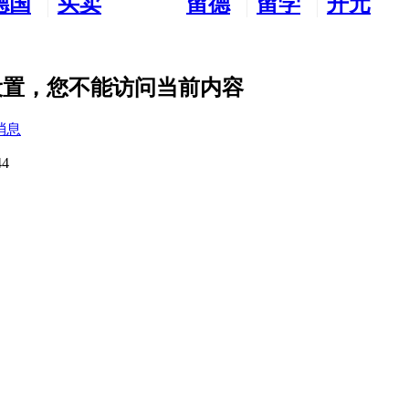
德国
买卖
留德
留学
开元
生活
市场
新生
德国
交友
隐私设置，您不能访问当前内容
消息
4