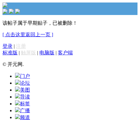
该帖子属于早期贴子，已被删除！
[ 点击这里返回上一页 ]
登录
|
注册
标准版
|
触屏版
|
电脑版
|
客户端
© 开元网.
门户
论坛
美图
导读
标签
广播
频道