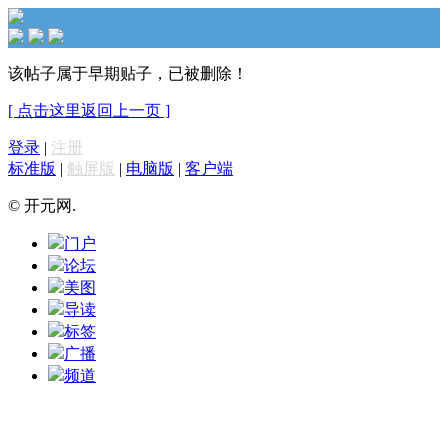
该帖子属于早期贴子，已被删除！
[ 点击这里返回上一页 ]
登录
|
注册
标准版
|
触屏版
|
电脑版
|
客户端
© 开元网.
门户
论坛
美图
导读
标签
广播
频道