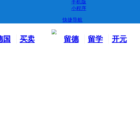
手机版
小程序
快捷导航
德国
买卖
留德
留学
开元
生活
市场
新生
德国
交友