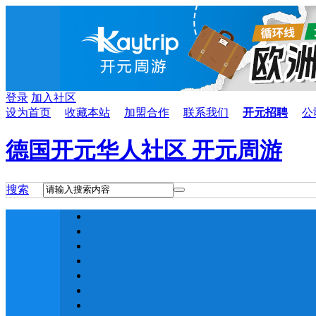
登录
加入社区
设为首页
收藏本站
加盟合作
联系我们
开元招聘
公
德国开元华人社区 开元周游
搜索