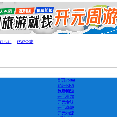
司活动
旅游杂志
首页
Portal
论坛
BBS
旅游频道
开元亚超
开元食味
开元商城
开元物流