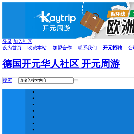
登录
加入社区
设为首页
收藏本站
加盟合作
联系我们
开元招聘
公
德国开元华人社区 开元周游
搜索