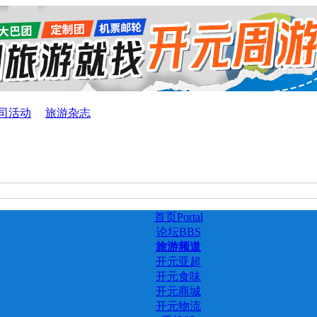
司活动
旅游杂志
首页
Portal
论坛
BBS
旅游频道
开元亚超
开元食味
开元商城
开元物流