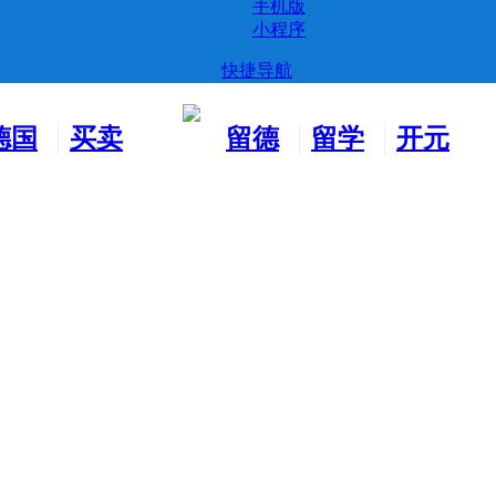
手机版
小程序
快捷导航
德国
买卖
留德
留学
开元
生活
市场
新生
德国
交友