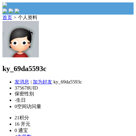
首页
>
个人资料
ky_69da5593c
发消息
|
加为好友
ky_69da5593c
375678
UID
保密
性别
-
生日
0
空间访问量
21
积分
16
开元
0
通宝