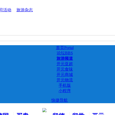
司活动
旅游杂志
首页
Portal
论坛
BBS
旅游频道
开元亚超
开元食味
开元商城
开元物流
手机版
小程序
快捷导航