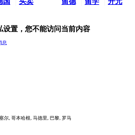
德国
买卖
留德
留学
开元
生活
市场
新生
德国
交友
 的隐私设置，您不能访问当前内容
消息
布鲁塞尔, 哥本哈根, 马德里, 巴黎, 罗马