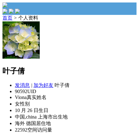
首页
>
个人资料
叶子倩
发消息
|
加为好友
叶子倩
90592
UID
Viona
真实姓名
女
性别
10 月 26 日
生日
中国,china 上海市
出生地
海外 德国
居住地
22592
空间访问量