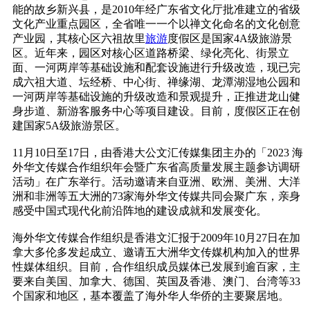
能的故乡新兴县，是2010年经广东省文化厅批准建立的省级
文化产业重点园区，全省唯一一个以禅文化命名的文化创意
产业园，其核心区六祖故里
旅游
度假区是国家4A级旅游景
区。近年来，园区对核心区道路桥梁、绿化亮化、街景立
面、一河两岸等基础设施和配套设施进行升级改造，现已完
成六祖大道、坛经桥、中心街、禅缘湖、龙潭湖湿地公园和
一河两岸等基础设施的升级改造和景观提升，正推进龙山健
身步道、新游客服务中心等项目建设。目前，度假区正在创
建国家5A级旅游景区。
11月10日至17日，由香港大公文汇传媒集团主办的「2023 海
外华文传媒合作组织年会暨广东省高质量发展主题参访调研
活动」在广东举行。活动邀请来自亚洲、欧洲、美洲、大洋
洲和非洲等五大洲的73家海外华文传媒共同会聚广东，亲身
感受中国式现代化前沿阵地的建设成就和发展变化。
海外华文传媒合作组织是香港文汇报于2009年10月27日在加
拿大多伦多发起成立、邀请五大洲华文传媒机构加入的世界
性媒体组织。目前，合作组织成员媒体已发展到逾百家，主
要来自美国、加拿大、德国、英国及香港、澳门、台湾等33
个国家和地区，基本覆盖了海外华人华侨的主要聚居地。