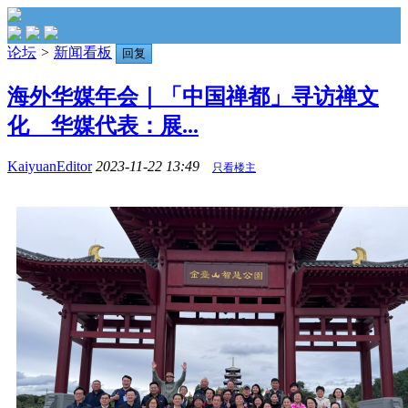
论坛
>
新闻看板
回复
海外华媒年会｜「中国禅都」寻访禅文
化 华媒代表：展...
KaiyuanEditor
2023-11-22 13:49
只看楼主