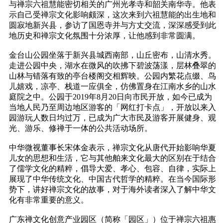
与禅宗六祖慧能密切相关的广州光孝寺和韶关南华寺。他表
示自己受禅宗文化影响颇深，这次来到六祖慧能的出生地和
圆寂地新兴县，参访了国恩寺并与方丈交流，深深感受到此
地历史和禅宗文化氛围十分浓厚，让他感到非常圆满。
金台山公园坐落于新兴县城西南部，山丘密布，山清水秀。
走进公园中央，湖水在微风的吹拂下碧波荡漾，层林叠翠的
山林与错落有致的亭台楼阁交相辉映。公园内繁花点缀、鸟
儿嬉戏，凉亭、栈道一应俱全，仿佛置身在江南水乡的山水
庭院之中。公园于2019年8月20日向市民开放，如今已成为
当地人民乃至周边地区游客的「网红打卡点」，开放以来入
园游玩人数日均过万，已成为广大市民及游客开展健身、观
光、游乐、修禅于一体的公共活动场所。
中华微视董事长宋体金表示，禅宗文化从唐代开始影响华夏
儿女的思想和生活，它与其他舶来文化最大的区别在于结合
了儒学文化的精粹，倡导大爱、孝心、包容、自律，实际上
展现了中华传统文化、中国古代哲学的精粹。在当今国际形
势下，讲好禅宗文化的故事，对于海外读者深入了解中华文
化有非常重要的意义。
广东禅文化创意产业园区（简称「园区」）位于禅宗六祖惠