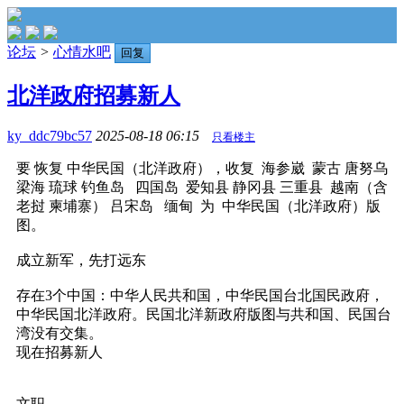
论坛
>
心情水吧
回复
北洋政府招募新人
ky_ddc79bc57
2025-08-18 06:15
只看楼主
要 恢复 中华民国（北洋政府），收复 海参崴 蒙古 唐努乌
梁海 琉球 钓鱼岛 四国岛 爱知县 静冈县 三重县 越南（含
老挝 柬埔寨） 吕宋岛 缅甸 为 中华民国（北洋政府）版
图。
成立新军，先打远东
存在3个中国：中华人民共和国，中华民国台北国民政府，
中华民国北洋政府。民国北洋新政府版图与共和国、民国台
湾没有交集。
现在招募新人
文职