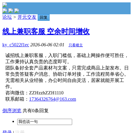
论坛
>
开元交友
回复
线上兼职客服 空余时间增收
ky_c5022f1ec
2026-06-06 02:01
只看楼主
诚招线上兼职客服，入职门槛低，基础上网操作便可胜任，
工作秉持认真负责的态度即可。
团队备好全套产品素材与文案，只需完成商品上架发布。日
常负责答疑客户消息、协助订单对接，工作流程简单省心。
无需相关从业经验，办公时间自由灵活，居家就能开展工
作。
咨询微信：ZZHzzhZZH1110
联系邮箱：
17364326764@163.com
倒序浏览
共有0条回复
登录
|
注册