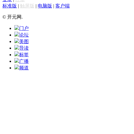
标准版
|
触屏版
|
电脑版
|
客户端
© 开元网.
门户
论坛
美图
导读
标签
广播
频道