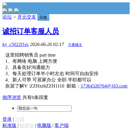
论坛
>
开元交友
回复
诚招订单客服人员
ky_c5022f1ec
2026-06-26 02:17
只看楼主
这里招聘销售员 part time
1、有网络 电脑 上网方便
2、具备良好沟通能力
3、每天处理订单半小时左右 时间可自由安排
4、新人可带 可居家办公 全职 半职都可以
欢迎了解V :ZZHzzhZZH1110 邮箱：
17364326764@163.com
倒序浏览
共有0条回复
登录
|
注册
标准版
|
触屏版
|
电脑版
|
客户端