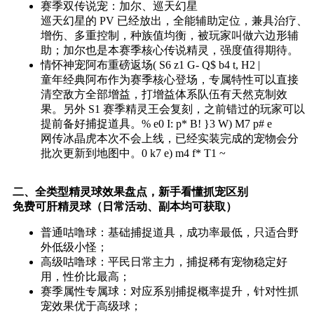
赛季双传说宠：加尔、巡天幻星
巡天幻星的 PV 已经放出，全能辅助定位，兼具治疗、
增伤、多重控制，种族值均衡，被玩家叫做六边形辅
助；加尔也是本赛季核心传说精灵，强度值得期待。
情怀神宠阿布重磅返场
( S6 z1 G- Q$ b4 t, H2 |
童年经典阿布作为赛季核心登场，专属特性可以直接
清空敌方全部增益，打增益体系队伍有天然克制效
果。另外 S1 赛季精灵王会复刻，之前错过的玩家可以
提前备好捕捉道具。
% e0 I: p* B! }3 W) M7 p# e
网传冰晶虎本次不会上线，已经实装完成的宠物会分
批次更新到地图中。
0 k7 e) m4 f* T1 ~
二、全类型精灵球效果盘点，新手看懂抓宠区别
免费可肝精灵球（日常活动、副本均可获取）
普通咕噜球：基础捕捉道具，成功率最低，只适合野
外低级小怪；
高级咕噜球：平民日常主力，捕捉稀有宠物稳定好
用，性价比最高；
赛季属性专属球：对应系别捕捉概率提升，针对性抓
宠效果优于高级球；