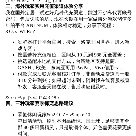
( n# ^& f9 z* x" z: J0 [) {5 m
三、海外玩家实用充值渠道体验分享
我在国外定居，试过好几种代充渠道，踩过不少私代要账号
密码、售后失联的坑，现在长期在用一家做海外游戏储值多
年的平台 ANTNUM，体验相对稳定，分享下流程：
8 O. s W! R/ Z
浏览器打开平台官网，搜索「洛克王国世界」进入游
戏专区；
按需选择充值档位，区间从 10 元到 988 元全覆盖；
挑选适配本地的支付方式，台湾地区支持超商、
GASH，欧美、东南亚可用 PayPal、Visa 信用卡；
付款完成后联系客服核对订单，非自动发货道具一般
3-10 分钟到账；如果超时未到，随时找在线客服核查
补发，客服全天候在线，售后响应很及时。
& x: u% p. ]3 v# f! @3 ^8 x
四、三种玩家赛季抓宠思路建议
零氪休闲玩家
& \2 O. Z+ v9 u; o: ^0 f
每日清活动、刷副本囤高级球、国王球，足够集齐全
部 40 多只新精灵，只是刷满个体、异色需要花费更多
时间。