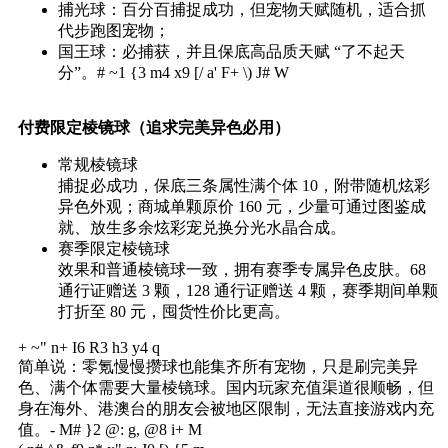
捕光球：百分百捕捉成功，但宠物天赋随机，适合抓
代步跑图宠物；
国王球：必捕获，并且保底高品质天赋 “了不起天
分”。
# ~1 {3 m4 x9 [/ a' F+ \) J# W
付费限定棱镜球（追求完美异色必用）
常规棱镜球
捕捉必成功，保底三条属性满个体 10，附带随机炫彩
异色外观；商城单颗原价 160 元，少量可通过图鉴成
就、放生多余炫彩宠兑换分光水晶合成。
赛季限定棱镜球
效果和普通棱镜球一致，拥有赛季专属异色皮肤。68
通行证赠送 3 颗，128 通行证赠送 4 颗，赛季期间单颗
打折至 80 元，囤货性价比更高。
+ ~" n+ I6 R3 h3 y4 q
简单说：零氪慢慢攒球也能集齐所有宠物，只是刷完美异
色、满个体需要大量棱镜球。国内玩家充值渠道很顺畅，但
身在海外、港澳台的朋友会被地区限制，无法直接游戏内充
值。
- M# }2 @: g, @8 i+ M