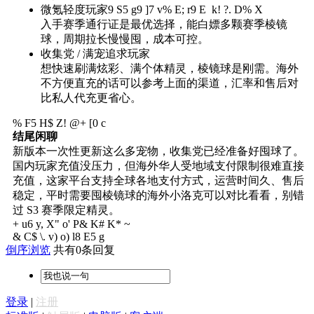
微氪轻度玩家
9 S5 g9 ]7 v% E; r9 E k! ?. D% X
入手赛季通行证是最优选择，能白嫖多颗赛季棱镜
球，周期拉长慢慢囤，成本可控。
收集党 / 满宠追求玩家
想快速刷满炫彩、满个体精灵，棱镜球是刚需。海外
不方便直充的话可以参考上面的渠道，汇率和售后对
比私人代充更省心。
% F5 H$ Z! @+ [0 c
结尾闲聊
新版本一次性更新这么多宠物，收集党已经准备好囤球了。
国内玩家充值没压力，但海外华人受地域支付限制很难直接
充值，这家平台支持全球各地支付方式，运营时间久、售后
稳定，平时需要囤棱镜球的海外小洛克可以对比看看，别错
过 S3 赛季限定精灵。
+ u6 y, X" o' P& K# K* ~
& C$ \. v) o) l8 E5 g
倒序浏览
共有0条回复
登录
|
注册