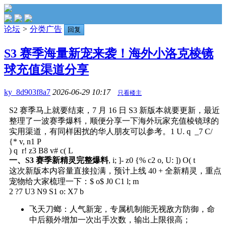
论坛
>
分类广告
回复
S3 赛季海量新宠来袭！海外小洛克棱镜
球充值渠道分享
ky_8d903f8a7
2026-06-29 10:17
只看楼主
S2 赛季马上就要结束，7 月 16 日 S3 新版本就要更新，最近
整理了一波赛季爆料，顺便分享一下海外玩家充值棱镜球的
实用渠道，有同样困扰的华人朋友可以参考。
1 U. q _7 C/
{* v, n1 P
) q r! z3 B8 v# c( L
一、S3 赛季新精灵完整爆料
, i; ]- z0 {% c2 o, U: ]) O( t
这次新版本内容量直接拉满，预计上线 40 + 全新精灵，重点
宠物给大家梳理一下：
$ o$ J0 C1 l; m
2 ?7 U3 N9 S1 o: X7 b
飞天刀螂：人气新宠，专属机制能无视敌方防御，命
中后额外增加一次出手次数，输出上限很高；