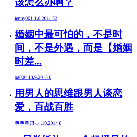
该怎么办啊？
jenny001
-
1.6.2011
52
婚姻中最可怕的，不是时
间，不是外遇，而是【婚姻
时差...
na000
-
13.9.2015
0
用男人的思维跟男人谈恋
爱，百战百胜
典典典妞
-
14.10.2014
8