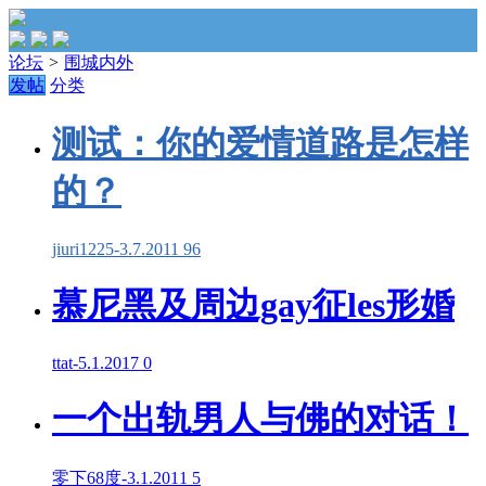
论坛
>
围城内外
发帖
分类
测试：你的爱情道路是怎样
的？
jiuri1225
-
3.7.2011
96
慕尼黑及周边gay征les形婚
ttat
-
5.1.2017
0
一个出轨男人与佛的对话！
零下68度
-
3.1.2011
5