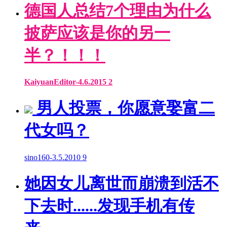
德国人总结7个理由为什么
披萨应该是你的另一
半？！！！
KaiyuanEditor
-
4.6.2015
2
男人投票，你愿意娶富二
代女吗？
sino160
-
3.5.2010
9
她因女儿离世而崩溃到活不
下去时......发现手机有传