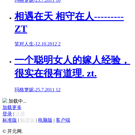
玛格箩妮
-
23.7.2011
10
相遇在天 相守在人---------
ZT
笑对人生
-
12.10.2012
2
一个聪明女人的嫁人经验，
很实在很有道理. zt.
玛格箩妮
-
25.7.2011
12
加载中...
加载更多
登录
|
注册
标准版
|
触屏版
|
电脑版
|
客户端
© 开元网.