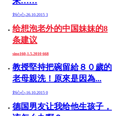
来……
刘心心
-
26.10.2015
3
给想泡老外的中国妹妹的8
条建议
sino160
-
1.5.2010
668
教授堅持把碗留給８０歲的
老母親洗！原來是因為...
刘心心
-
16.10.2015
0
德国男友让我给他生孩子，