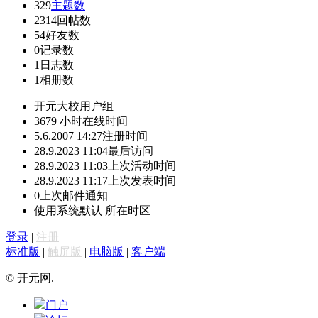
329
主题数
2314
回帖数
54
好友数
0
记录数
1
日志数
1
相册数
开元大校
用户组
3679 小时
在线时间
5.6.2007 14:27
注册时间
28.9.2023 11:04
最后访问
28.9.2023 11:03
上次活动时间
28.9.2023 11:17
上次发表时间
0
上次邮件通知
使用系统默认
所在时区
登录
|
注册
标准版
|
触屏版
|
电脑版
|
客户端
© 开元网.
门户