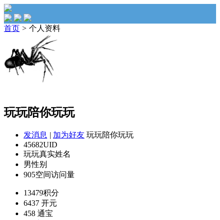
首页
>
个人资料
玩玩陪你玩玩
发消息
|
加为好友
玩玩陪你玩玩
45682
UID
玩玩
真实姓名
男
性别
905
空间访问量
13479
积分
6437
开元
458
通宝