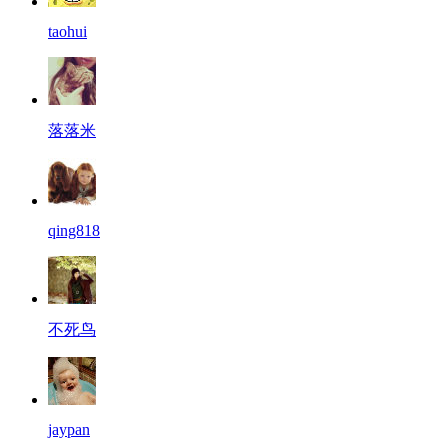
taohui
落落米
qing818
不死鸟
jaypan