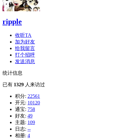
ripple
收听TA
加为好友
给我留言
打个招呼
发送消息
统计信息
已有
1329
人来访过
积分:
22561
开元:
10120
通宝:
758
好友:
49
主题:
109
日志:
--
相册:
4