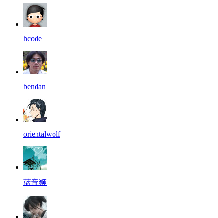
hcode
bendan
orientalwolf
蓝帝狮