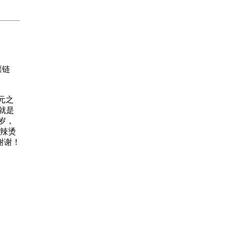
票链
【开元之
—就是
岁，
麻辣烫
谢谢！