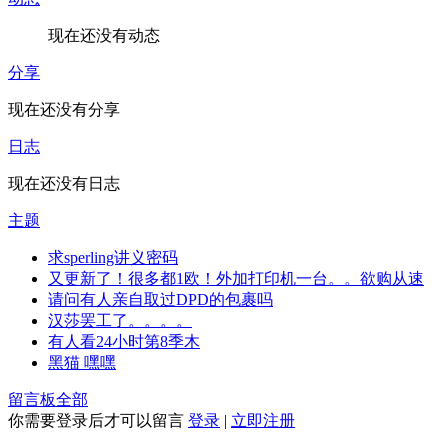
现在还没有动态
分享
现在还没有分享
日志
现在还没有日志
主题
求sperling讲义密码
又更新了！很多都1欧！外加打印机一台。。欲购从速
请问有人亲自取过DPD的包裹吗
汉莎罢工了。。。。
有人看24小时第8季木
黑猫 嘿嘿
留言板
全部
你需要登录后才可以留言
登录
|
立即注册