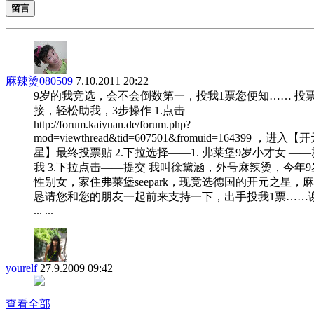
留言
麻辣烫080509
7.10.2011 20:22
9岁的我竞选，会不会倒数第一，投我1票您便知…… 投
接，轻松助我，3步操作 1.点击
http://forum.kaiyuan.de/forum.php?
mod=viewthread&tid=607501&fromuid=164399 ，进入
星】最终投票贴 2.下拉选择——1. 弗莱堡9岁小才女 —
我 3.下拉点击——提交 我叫徐黛涵，外号麻辣烫，今年9
性别女，家住弗莱堡seepark，现竞选德国的开元之星，
恳请您和您的朋友一起前来支持一下，出手投我1票……
... ...
yourelf
27.9.2009 09:42
查看全部