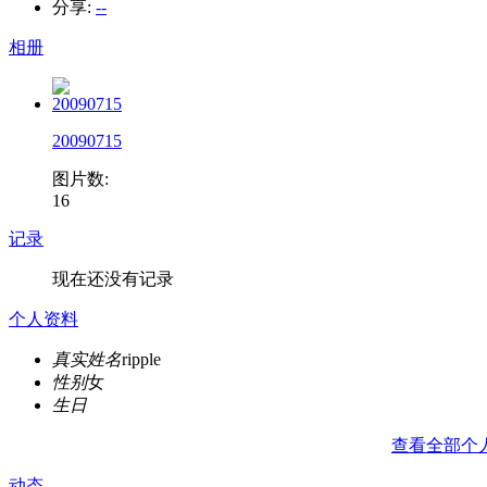
分享:
--
相册
20090715
图片数:
16
记录
现在还没有记录
个人资料
真实姓名
ripple
性别
女
生日
查看全部个
动态