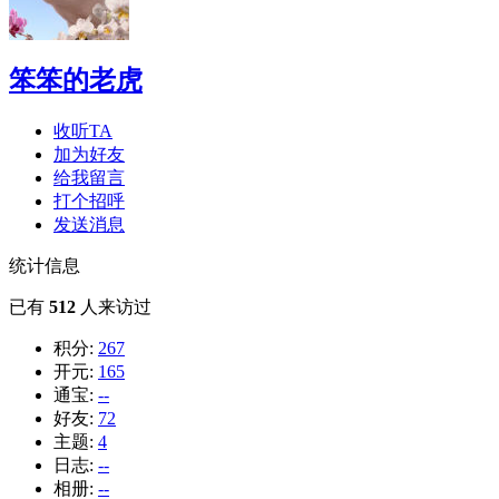
笨笨的老虎
收听TA
加为好友
给我留言
打个招呼
发送消息
统计信息
已有
512
人来访过
积分:
267
开元:
165
通宝:
--
好友:
72
主题:
4
日志:
--
相册:
--