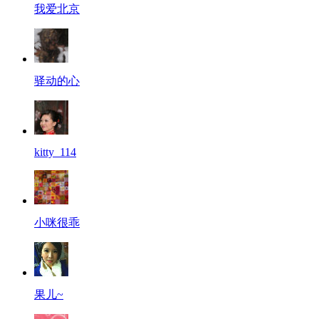
我爱北京
驿动的心
kitty_114
小咪很乖
果儿~