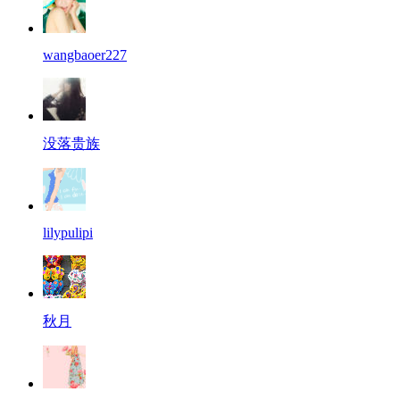
wangbaoer227
没落贵族
lilypulipi
秋月